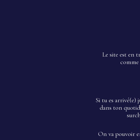
Le site est en
comme 
Si tu es arrivé(e)
dans ton quotidi
surc
O
n va pouvoir en